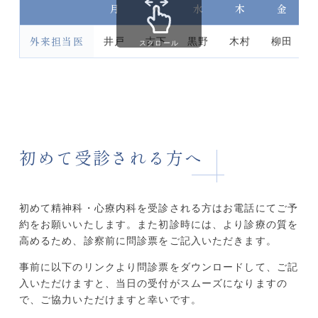
月
火
水
木
金
外来担当医
井戸
古下
黒野
木村
柳田
スクロール
初めて受診される方へ
初めて精神科・心療内科を受診される方はお電話にてご予
約をお願いいたします。また初診時には、より診療の質を
高めるため、診察前に問診票をご記入いただきます。
事前に以下のリンクより問診票をダウンロードして、ご記
入いただけますと、当日の受付がスムーズになりますの
で、ご協力いただけますと幸いです。