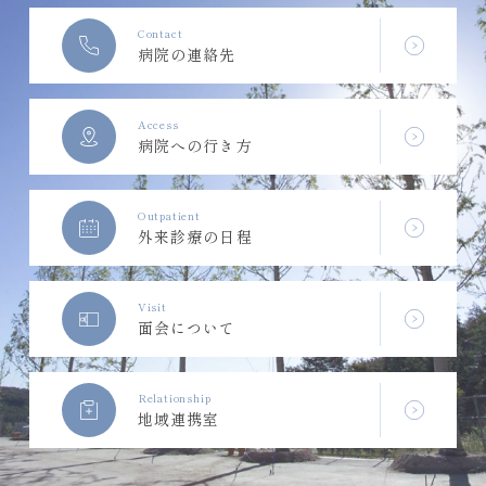
Contact
病院の連絡先
Access
病院への行き方
Outpatient
外来診療の日程
Visit
面会について
Relationship
地域連携室